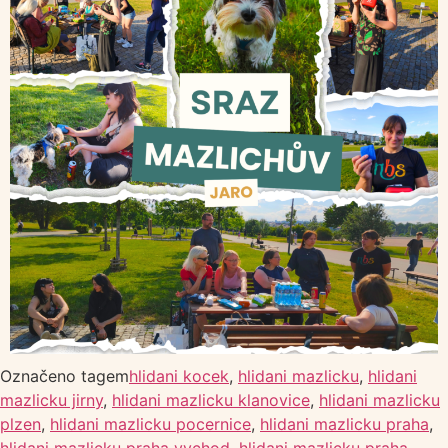
Označeno tagem
hlidani kocek
,
hlidani mazlicku
,
hlidani
mazlicku jirny
,
hlidani mazlicku klanovice
,
hlidani mazlicku
plzen
,
hlidani mazlicku pocernice
,
hlidani mazlicku praha
,
hlidani mazlicku praha vychod
,
hlidani mazlicku praha