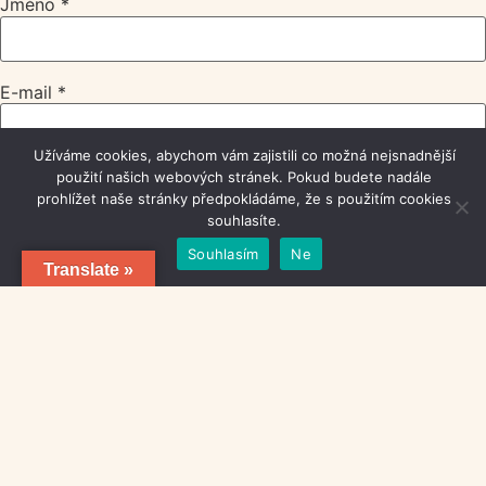
Jméno
*
E-mail
*
Užíváme cookies, abychom vám zajistili co možná nejsnadnější
Webová stránka
použití našich webových stránek. Pokud budete nadále
prohlížet naše stránky předpokládáme, že s použitím cookies
souhlasíte.
Souhlasím
Ne
Translate »
Uložit do prohlížeče jméno, e-mail a webovou stránku pro
budoucí komentáře.