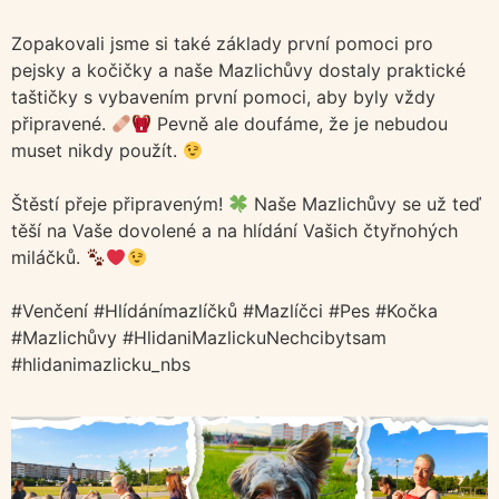
Zopakovali jsme si také základy první pomoci pro
pejsky a kočičky a naše Mazlichůvy dostaly praktické
taštičky s vybavením první pomoci, aby byly vždy
připravené.
Pevně ale doufáme, že je nebudou
muset nikdy použít.
Štěstí přeje připraveným!
Naše Mazlichůvy se už teď
těší na Vaše dovolené a na hlídání Vašich čtyřnohých
miláčků.
#Venčení
#Hlídánímazlíčků
#Mazlíčci
#Pes
#Kočka
#Mazlichůvy
#HlidaniMazlickuNechcibytsam
#hlidanimazlicku_nbs