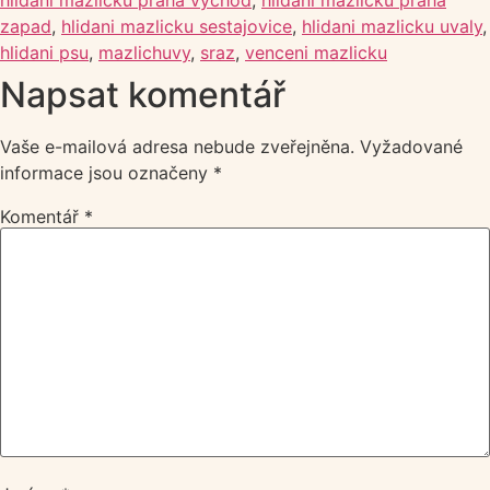
zapad
,
hlidani mazlicku sestajovice
,
hlidani mazlicku uvaly
,
hlidani psu
,
mazlichuvy
,
sraz
,
venceni mazlicku
Napsat komentář
Vaše e-mailová adresa nebude zveřejněna.
Vyžadované
informace jsou označeny
*
Komentář
*