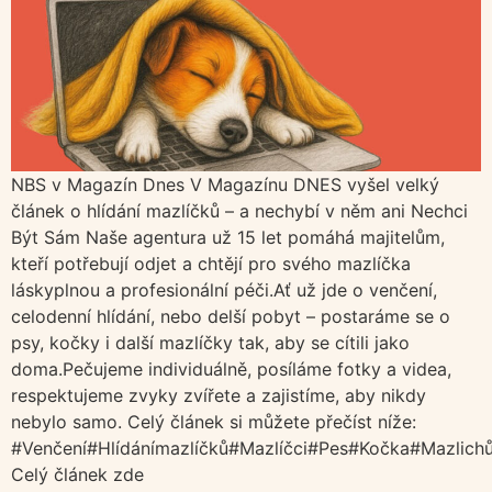
NBS v Magazín Dnes V Magazínu DNES vyšel velký
článek o hlídání mazlíčků – a nechybí v něm ani Nechci
Být Sám Naše agentura už 15 let pomáhá majitelům,
kteří potřebují odjet a chtějí pro svého mazlíčka
láskyplnou a profesionální péči.Ať už jde o venčení,
celodenní hlídání, nebo delší pobyt – postaráme se o
psy, kočky i další mazlíčky tak, aby se cítili jako
doma.Pečujeme individuálně, posíláme fotky a videa,
respektujeme zvyky zvířete a zajistíme, aby nikdy
nebylo samo. Celý článek si můžete přečíst níže:
#Venčení#Hlídánímazlíčků#Mazlíčci#Pes#Kočka#Mazlichů
Celý článek zde