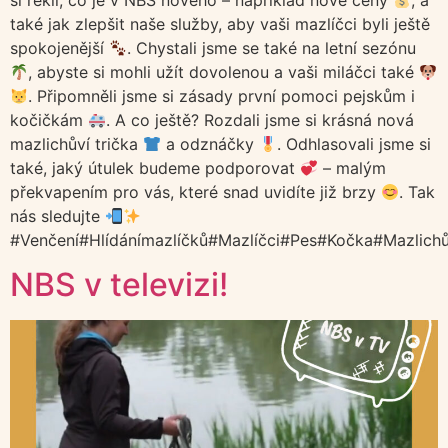
také jak zlepšit naše služby, aby vaši mazlíčci byli ještě
spokojenější
. Chystali jsme se také na letní sezónu
, abyste si mohli užít dovolenou a vaši miláčci také
. Připomněli jsme si zásady první pomoci pejskům i
kočičkám
. A co ještě? Rozdali jsme si krásná nová
mazlichůví trička
a odznáčky
. Odhlasovali jsme si
také, jaký útulek budeme podporovat
– malým
překvapením pro vás, které snad uvidíte již brzy
. Tak
nás sledujte
#Venčení#Hlídánímazlíčků#Mazlíčci#Pes#Kočka#Mazlichů
NBS v televizi!