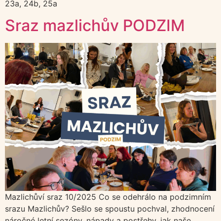
23a, 24b, 25a
Sraz mazlichův PODZIM
Mazlichůví sraz 10/2025 Co se odehrálo na podzimním
srazu Mazlichův? Sešlo se spoustu pochval, zhodnocení
náročné letní sezóny, nápady a postřehy, jak naše