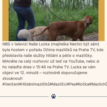
NBS v televizi Naše Lucka (majitelka Nechci být sám)
byla hostem v pořadu Očima mazlíčků na Praha TV, kde
představila naše služby hlídání a péče o mazlíčky.
Mrkněte na celý rozhovor už teď na YouTube, nebo si
ho nalaďte dnes v 15:46 na Praha TV. Lucka se vám
objeví ve 12. minutě – rozhodně doporučujeme
zkouknout!
#Venčení#Hlídánímazlíčků#Mazlíčci#Pes#Kočka#Mazlichů