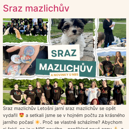
Sraz mazlichův
Sraz mazlichův Letošní jarní sraz mazlichův se opět
vydařil
a setkali jsme se v hojném počtu za krásného
jarního počasí
. Proč se vlastně scházíme? Abychom
si řekli, co je v NBS nového – například nové ceny
, a