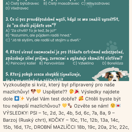
Vyzkoušejte si kvíz, který byl připravený pro naše
mazlichůvy!
Uspějete??
Výsledky najdete
dole
Vyšel Vám test dobře?
Chtěli byste být
tou nejlepší mazlichůvou?
Ozvěte se nám!
VÝSLEDKY: PSI – 1c, 2d, 3c, 4b, 5d, 6c, 7a, 8a, 9 –
Barzoj (Ruský chrt), KOČKY – 10c, 11c, 12b, 13a, 14c,
15b, 16d, 17c, DROBNÍ MAZLÍČCI 18b, 19c, 20a, 21c, 22c,