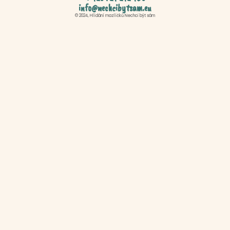
info@nechcibytsam.eu
© 2024, Hlídání mazlíčků Nechci být sám