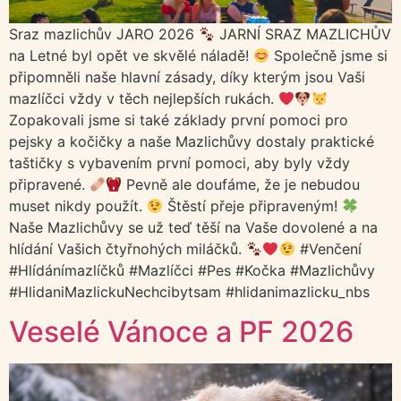
Sraz mazlichův JARO 2026
JARNÍ SRAZ MAZLICHŮV
na Letné byl opět ve skvělé náladě!
Společně jsme si
připomněli naše hlavní zásady, díky kterým jsou Vaši
mazlíčci vždy v těch nejlepších rukách.
Zopakovali jsme si také základy první pomoci pro
pejsky a kočičky a naše Mazlichůvy dostaly praktické
taštičky s vybavením první pomoci, aby byly vždy
připravené.
Pevně ale doufáme, že je nebudou
muset nikdy použít.
Štěstí přeje připraveným!
Naše Mazlichůvy se už teď těší na Vaše dovolené a na
hlídání Vašich čtyřnohých miláčků.
#Venčení
#Hlídánímazlíčků #Mazlíčci #Pes #Kočka #Mazlichůvy
#HlidaniMazlickuNechcibytsam #hlidanimazlicku_nbs
Veselé Vánoce a PF 2026