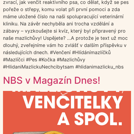
zvrací, jak venčit reaktivního psa, co dělat, když se pes
pořeže o střepy, komu volat při první pomoci a zda
máme uložené číslo na naši spolupracující veterinární
kliniku. Na závěr nechyběla ani trocha vzdělání a
zábavy – vyzkoušejte si kvíz, který byl připravený pro
naše mazlichůvy! Uspějete? …A protože je text už moc
dlouhý, zveřejníme vám ho zvlášť v dalším příspěvku v
následujících dnech. #Venčení #Hlídánímazlíčků
#Mazlíčci #Pes #Kočka #Mazlichůvy
#HlidaniMazlickuNechcibytsam #hlidanimazlicku_nbs
NBS v Magazín Dnes!