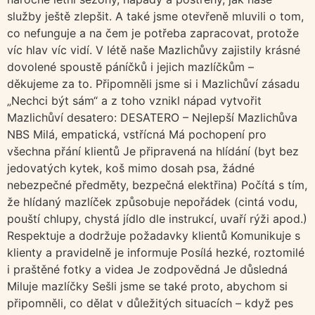
služby ještě zlepšit. A také jsme otevřeně mluvili o tom,
co nefunguje a na čem je potřeba zapracovat, protože
víc hlav víc vidí. V létě naše Mazlichůvy zajistily krásné
dovolené spoustě páníčků i jejich mazlíčkům –
děkujeme za to. Připomněli jsme si i Mazlichůví zásadu
„Nechci být sám“ a z toho vznikl nápad vytvořit
Mazlichůví desatero: DESATERO – Nejlepší Mazlichůva
NBS Milá, empatická, vstřícná Má pochopení pro
všechna přání klientů Je připravená na hlídání (byt bez
jedovatých kytek, koš mimo dosah psa, žádné
nebezpečné předměty, bezpečná elektřina) Počítá s tím,
že hlídaný mazlíček způsobuje nepořádek (cintá vodu,
pouští chlupy, chystá jídlo dle instrukcí, uvaří rýži apod.)
Respektuje a dodržuje požadavky klientů Komunikuje s
klienty a pravidelně je informuje Posílá hezké, roztomilé
i praštěné fotky a videa Je zodpovědná Je důsledná
Miluje mazlíčky Sešli jsme se také proto, abychom si
připomněli, co dělat v důležitých situacích – když pes